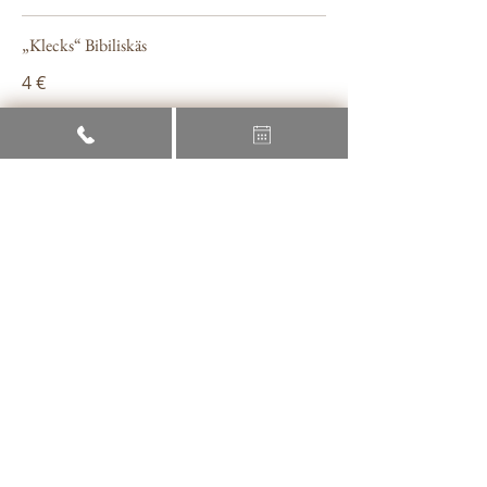
„Klecks“ Bibiliskäs
4 €
KINDERKARTE
Pferdchen Lilly
Spätzle mit Soße
5,50 €
Äffchen Anton
Pommes mit Ketchup